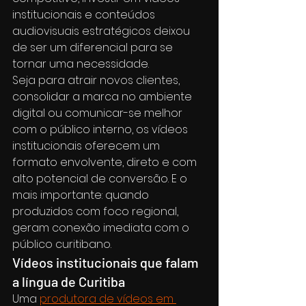
institucionais e conteúdos 
audiovisuais estratégicos deixou 
de ser um diferencial para se 
tornar uma necessidade.
Seja para atrair novos clientes, 
consolidar a marca no ambiente 
digital ou comunicar-se melhor 
com o público interno, os vídeos 
institucionais oferecem um 
formato envolvente, direto e com 
alto potencial de conversão. E o 
mais importante: quando 
produzidos com foco regional, 
geram conexão imediata com o 
público curitibano.
Vídeos institucionais que falam 
a língua de Curitiba
Uma 
produtora de vídeos em 