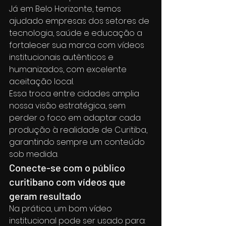
Já em Belo Horizonte, temos 
ajudado empresas dos setores de 
tecnologia, saúde e educação a 
fortalecer sua marca com vídeos 
institucionais autênticos e 
humanizados, com excelente 
aceitação local.
Essa troca entre cidades amplia 
nossa visão estratégica, sem 
perder o foco em adaptar cada 
produção à realidade de Curitiba, 
garantindo sempre um conteúdo 
sob medida.
Conecte-se com o público 
curitibano com vídeos que 
geram resultado
Na prática, um bom vídeo 
institucional pode ser usado para: