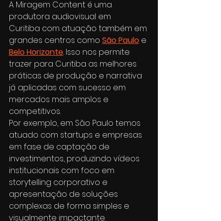
A Miragem Content é uma 
produtora audiovisual em 
Curitiba com atuação também em 
grandes centros como 
São Paulo
 e 
Belo Horizonte
. Isso nos permite 
trazer para Curitiba as melhores 
práticas de produção e narrativa 
já aplicadas com sucesso em 
mercados mais amplos e 
competitivos.
Por exemplo, em São Paulo temos 
atuado com startups e empresas 
em fase de captação de 
investimentos, produzindo vídeos 
institucionais com foco em 
storytelling corporativo e 
apresentação de soluções 
complexas de forma simples e 
visualmente impactante.