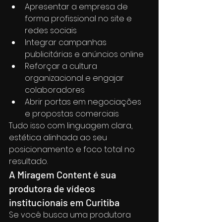
Apresentar a empresa de 
forma profissional no site e 
redes sociais
Integrar campanhas 
publicitárias e anúncios online
Reforçar a cultura 
organizacional e engajar 
colaboradores
Abrir portas em negociações 
e propostas comerciais
Tudo isso com linguagem clara, 
estética alinhada ao seu 
posicionamento e foco total no 
resultado.
A Miragem Content é sua 
produtora de vídeos 
institucionais em Curitiba
Se você busca uma produtora 