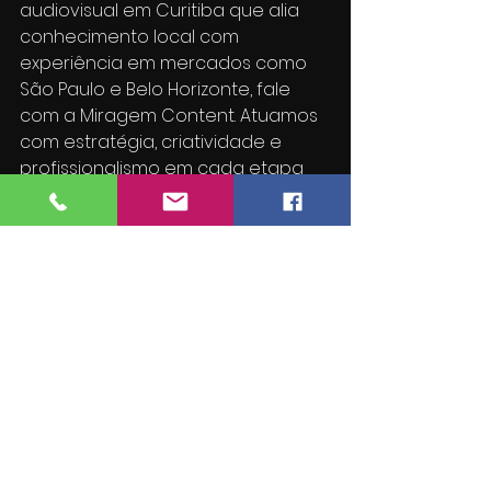
audiovisual em Curitiba que alia 
conhecimento local com 
experiência em mercados como 
São Paulo e Belo Horizonte, fale 
com a Miragem Content. Atuamos 
com estratégia, criatividade e 
profissionalismo em cada etapa 
da produção, sempre com foco 
nos objetivos do seu negócio.
📩 
Entre em contato e descubra 
como transformar sua 
comunicação em resultados 
concretos com vídeos 
institucionais de alto impacto.