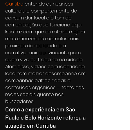
Curitiba
 entende as nuances 
culturais, o comportamento do 
consumidor local e o tom de 
comunicação que funciona aqui. 
Isso faz com que os roteiros sejam 
mais eficazes, os exemplos mais 
próximos da realidade e a 
narrativa mais convincente para 
quem vive ou trabalha na cidade.
Além disso, vídeos com identidade 
local têm melhor desempenho em 
campanhas patrocinadas e 
conteúdos orgânicos — tanto nas 
redes sociais quanto nos 
buscadores.
Como a experiência em São 
Paulo e Belo Horizonte reforça a 
atuação em Curitiba