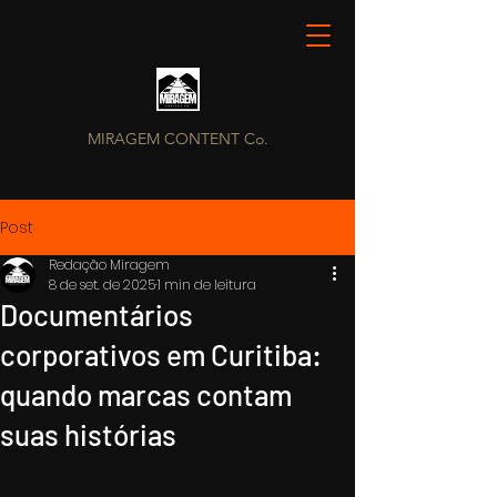
MIRAGEM CONTENT Co.
Post
Redação Miragem
8 de set. de 2025
1 min de leitura
Documentários
corporativos em Curitiba:
quando marcas contam
suas histórias