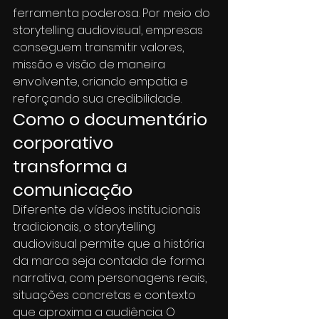
ferramenta poderosa. Por meio do 
storytelling audiovisual, empresas 
conseguem transmitir valores, 
missão e visão de maneira 
envolvente, criando empatia e 
reforçando sua credibilidade.
Como o documentário 
corporativo 
transforma a 
comunicação
Diferente de vídeos institucionais 
tradicionais, o storytelling 
audiovisual permite que a história 
da marca seja contada de forma 
narrativa, com personagens reais, 
situações concretas e contexto 
que aproxima a audiência. O 