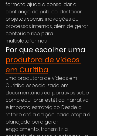
formato ajuda a consolidar a 
confiança do público, destacar 
projetos sociais, inovações ou 
processos internos, além de gerar 
conteúdo rico para 
multiplataformas.
Por que escolher uma 
produtora de vídeos 
em Curitiba
Uma produtora de vídeos em 
Curitiba especializada em 
documentários corporativos sabe 
como equilibrar estética, narrativa 
e impacto estratégico. Desde o 
roteiro até a edição, cada etapa é 
planejada para gerar 
engajamento, transmitir a 