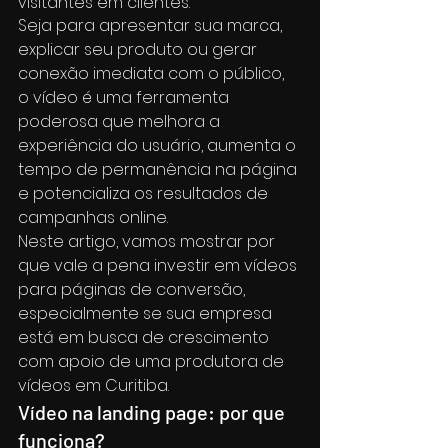
visitantes em clientes.
Seja para apresentar sua marca, 
explicar seu produto ou gerar 
conexão imediata com o público, 
o vídeo é uma ferramenta 
poderosa que melhora a 
experiência do usuário, aumenta o 
tempo de permanência na página 
e potencializa os resultados de 
campanhas online.
Neste artigo, vamos mostrar por 
que vale a pena investir em vídeos 
para páginas de conversão, 
especialmente se sua empresa 
está em busca de crescimento 
com apoio de uma produtora de 
vídeos em Curitiba.
Vídeo na landing page: por que 
funciona?