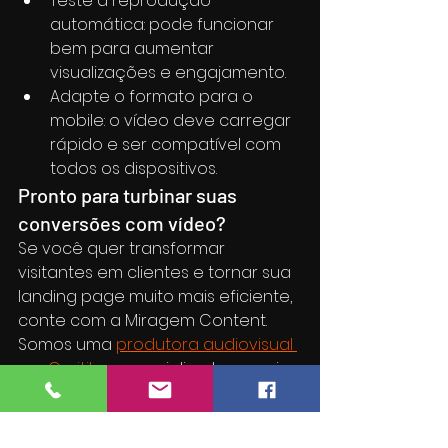
Teste a reprodução 
automática: pode funcionar 
bem para aumentar 
visualizações e engajamento.
Adapte o formato para o 
mobile: o vídeo deve carregar 
rápido e ser compatível com 
todos os dispositivos.
Pronto para turbinar suas 
conversões com vídeo?
Se você quer transformar 
visitantes em clientes e tornar sua 
landing page muito mais eficiente, 
conte com a Miragem Content. 
Somos uma 
produtora audiovisual 
em Curitiba
 especializada em criar 
vídeos estratégicos para vendas, 
marketing e comunicação 
corporativa.