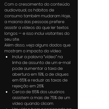
Com o crescimento do conteúdo 
audiovisual, os hábitos de 
consumo também mudaram. Hoje, 
a maioria das pessoas prefere 
assistir a vídeos do que ler textos 
longos — e isso inclui visitantes do 
seu site.
Além disso, veja alguns dados que 
mostram o impacto do vídeo:
Incluir a palavra “vídeo” na 
linha de assunto de um e-mail 
pode aumentar a taxa de 
abertura em 19%, a de cliques 
em 65% e reduzir as taxas de 
rejeição em 26%.
Cerca de 65% dos usuários 
assistem a mais de 75% de um 
vídeo quando clicam.