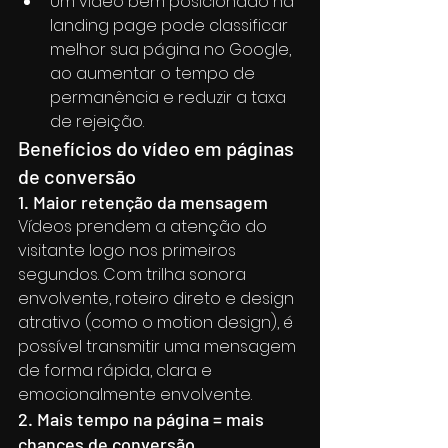
Um vídeo bem posicionado na 
landing page pode classificar 
melhor sua página no Google, 
ao aumentar o tempo de 
permanência e reduzir a taxa 
de rejeição.
Benefícios do vídeo em páginas 
de conversão
1. Maior retenção da mensagem
Vídeos prendem a atenção do 
visitante logo nos primeiros 
segundos. Com trilha sonora 
envolvente, roteiro direto e design 
atrativo (como o motion design), é 
possível transmitir uma mensagem 
de forma rápida, clara e 
emocionalmente envolvente.
2. Mais tempo na página = mais 
chances de conversão