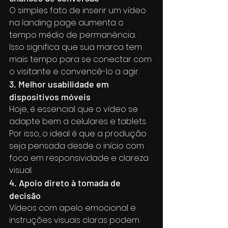
O simples fato de inserir um vídeo 
na landing page aumenta o 
tempo médio de permanência. 
Isso significa que sua marca tem 
mais tempo para se conectar com 
o visitante e convencê-lo a agir.
3. Melhor usabilidade em 
dispositivos móveis
Hoje, é essencial que o vídeo se 
adapte bem a celulares e tablets. 
Por isso, o ideal é que a produção 
seja pensada desde o início com 
foco em responsividade e clareza 
visual.
4. Apoio direto à tomada de 
decisão
Vídeos com apelo emocional e 
instruções visuais claras podem 