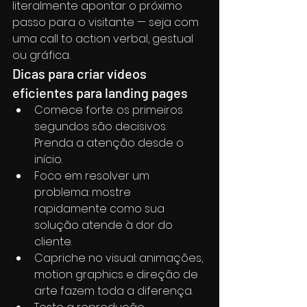
literalmente apontar o próximo 
passo para o visitante — seja com 
uma call to action verbal, gestual 
ou gráfica.
Dicas para criar vídeos 
eficientes para landing pages
Comece forte: os primeiros 
segundos são decisivos. 
Prenda a atenção desde o 
início.
Foco em resolver um 
problema: mostre 
rapidamente como sua 
solução atende à dor do 
cliente.
Capriche no visual: animações, 
motion graphics e direção de 
arte fazem toda a diferença.